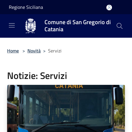
Salta al contenuto principale
Regione Siciliana
Comune di San Gregorio di
Catania
Home
>
Novità
>
Servizi
Notizie: Servizi