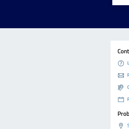
Cont
Prob