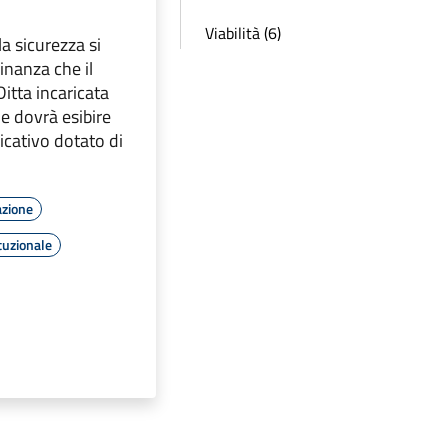
Viabilità (6)
la sicurezza si
inanza che il
Ditta incaricata
ne dovrà esibire
ficativo dotato di
azione
tuzionale