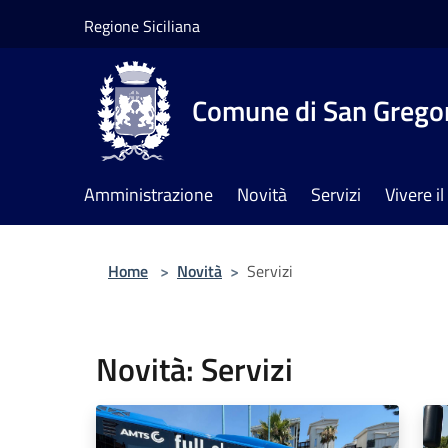
Salta al contenuto principale
Regione Siciliana
Comune di San Gregor
Amministrazione
Novità
Servizi
Vivere 
Home
>
Novità
>
Servizi
Novità: Servizi