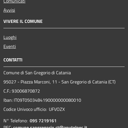
Comunicati
Avvisi
VIVERE IL COMUNE
Luoghi
Eventi
CONTATTI
Comune di San Gregorio di Catania
95027 - Piazza Marconi, 11 - San Gregorio di Catania (CT)
C.F.: 93006870872
Iban: IT09T0503484190000000080010
Codice Univoco ufficio: UFVOZX
N° Telefono:
095 7219161
PEC:
comune.sangregorio.ct@anutelpec.it