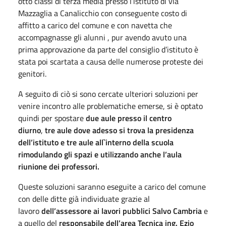
otto classi di terza media presso l’istituto di via
Mazzaglia a Canalicchio con conseguente costo di
affitto a carico del comune e con navetta che
accompagnasse gli alunni , pur avendo avuto una
prima approvazione da parte del consiglio d’istituto è
stata poi scartata a causa delle numerose proteste dei
genitori.
A seguito di ciò si sono cercate ulteriori soluzioni per
venire incontro alle problematiche emerse, si è optato
quindi per spostare
due aule presso il centro
diurno
,
tre aule dove adesso si trova la presidenza
dell’istituto
e tre aule all`interno della scuola
rimodulando gli spazi e utilizzando anche l’aula
riunione dei professori.
Queste soluzioni saranno eseguite a carico del comune
con delle ditte già individuate grazie al
lavoro
dell’assessore ai lavori pubblici Salvo Cambria
e
a quello del
responsabile dell’area Tecnica ing. Ezio